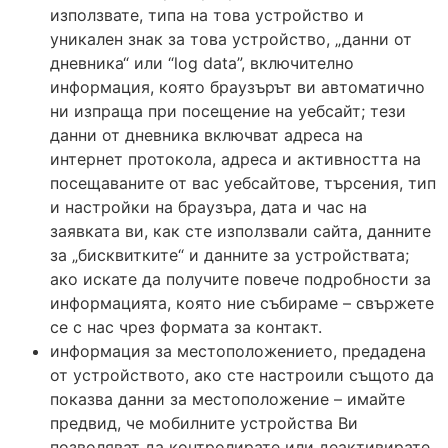
използвате, типа на това устройство и
уникален знак за това устройство, „данни от
дневника“ или “log data”, включително
информация, която браузърът ви автоматично
ни изпраща при посещение на уебсайт; тези
данни от дневника включват адреса на
интернет протокола, адреса и активността на
посещаваните от вас уебсайтове, търсения, тип
и настройки на браузъра, дата и час на
заявката ви, как сте използвали сайта, данните
за „бисквитките“ и данните за устройствата;
ако искате да получите повече подробности за
информацията, която ние събираме – свържете
се с нас чрез формата за контакт.
информация за местоположението, предадена
от устройството, aко сте настроили същото да
показва данни за местоположение – имайте
предвид, че мобилните устройства Ви
позволяват да контролирате или деактивирате