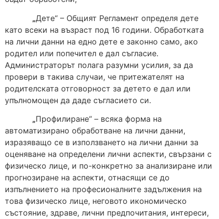
„
Дете“ – Общият Регламент определя дете
като всеки на възраст под 16 години. Обработката
на лични данни на едно дете е законно само, ако
родител или попечител е дал съгласие.
Администраторът полага разумни усилия, за да
провери в такива случаи, че притежателят на
родителската отговорност за детето е дал или
упълномощен да даде съгласието си.
„
Профилиране“ – всяка форма на
автоматизирано обработване на лични данни,
изразяващо се в използването на лични данни за
оценяване на определени лични аспекти, свързани с
физическо лице, и по-конкретно за анализиране или
прогнозиране на аспекти, отнасящи се до
изпълнението на професионалните задължения на
това физическо лице, неговото икономическо
състояние, здраве, лични предпочитания, интереси,