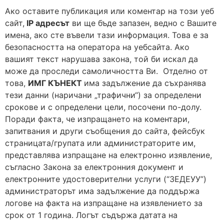
Ако оставите публикация или коментар на този уеб
сайт,
IP
адресът
ви ще бъде запазен, ведно с Вашите
имена, ако сте въвели тази информация. Това е за
безопасността на оператора на уебсайта. Ако
вашият текст нарушава закона, той би искал да
може да проследи самоличността Ви. Отделно от
това,
ИМГ КЪНЕКТ
има задължение да съхранява
тези данни (наричани „трафични“) за определени
срокове и с определени цели, посочени по-долу.
Поради факта, че изпращането на коментари,
запитвания и други съобщения до сайта, фейсбук
страницата/групата или администраторите им,
представлява изпращане на електронно изявление,
съгласно Закона за електронния документ и
електронните удостоверителни услуги (“ЗЕДЕУУ”)
администраторът има задължение да поддържа
логове на факта на изпращане на изявлението за
срок от 1 година. Логът съдържа датата на