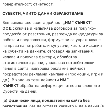
поверителност; отчетност.
СУБЕКТИ, ЧИИТО ДАННИ ОБРАБОТВАМЕ
Във връзка със своята дейност
„ИМГ КЪНЕКТ“
ООД
сключва и изпълнява договори за покупко-
продажба от разстояния, разглежда кандидатури за
работа и предложения, формуляри за упражняване
на права на потребители купувачи, както и искания
на субекти на данните, отговаря на запитвания,
издава и получава фактури, обработва
статистически данни, управлява потребителски
панел в сайта, извършва рекламна дейност
посредством рекламни кампании (промоции, игри и
др.). В хода на тези дейности
ИМГ
КЪНЕКТ
обработва информация относно следните
Субекти на данни:
(а)
физически лица, ползватели на сайта без
регистрация
, без да оставят каквито и да е данни (в