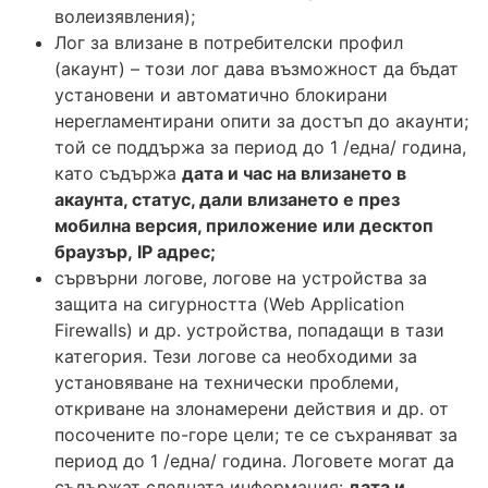
волеизявления);
Лог за влизане в потребителски профил
(акаунт) – този лог дава възможност да бъдат
установени и автоматично блокирани
нерегламентирани опити за достъп до акаунти;
той се поддържа за период до 1 /една/ година,
като съдържа
дата и час на влизането в
акаунта, статус, дали влизането е през
мобилна версия, приложение или десктоп
браузър,
IP
адрес;
сървърни логове, логове на устройства за
защита на сигурността (Web Application
Firewalls) и др. устройства, попадащи в тази
категория. Тези логове са необходими за
установяване на технически проблеми,
откриване на злонамерени действия и др. от
посочените по-горе цели; те се съхраняват за
период до 1 /една/ година. Логовете могат да
съдържат следната информация:
дата и