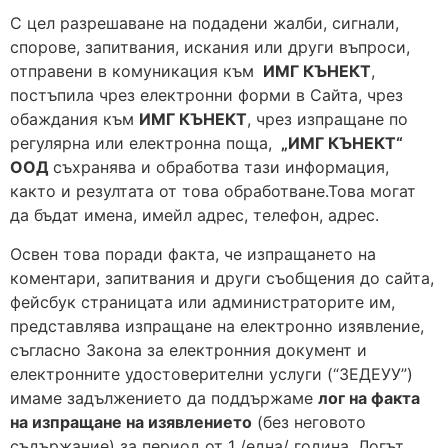
С цел разрешаване на подадени жалби, сигнали,
спорове, запитвания, искания или други въпроси,
отправени в комуникация към
ИМГ КЪНЕКТ
,
постъпила чрез електронни форми в Сайта, чрез
обаждания към
ИМГ КЪНЕКТ
, чрез изпращане по
регулярна или електронна поща,
„ИМГ КЪНЕКТ“
ООД
съхранява и обработва тази информация,
както и резултата от това обработване.Това могат
да бъдат имена, имейл адрес, телефон, адрес.
Освен това поради факта, че изпращането на
коментари, запитвания и други съобщения до сайта,
фейсбук страницата или администраторите им,
представлява изпращане на електронно изявление,
съгласно Закона за електронния документ и
електронните удостоверителни услуги (“ЗЕДЕУУ”)
имаме задължението да поддържаме
лог на факта
на изпращане на изявлението
(без неговото
съдържание) за период от 1 /една/ година. Логът