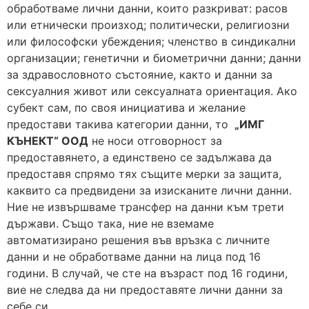
обработваме лични данни, които разкриват: расов
или етнически произход; политически, религиозни
или философски убеждения; членство в синдикални
организации; генетични и биометрични данни; данни
за здравословното състояние, както и данни за
сексуалния живот или сексуалната ориентация. Ако
субект сам, по своя инициатива и желание
предостави такива категории данни, то
„ИМГ
КЪНЕКТ“ ООД
не носи отговорност за
предоставянето, а единствено се задължава да
предоставя спрямо тях същите мерки за защита,
каквито са предвидени за изисканите лични данни.
Ние не извършваме трансфер на данни към трети
държави. Също така, ние не вземаме
автоматизирано решения във връзка с личните
данни и не обработваме данни на лица под 16
години. В случай, че сте на възраст под 16 години,
вие не следва да ни предоставяте лични данни за
себе си.