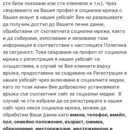
сте били показани или сте кликнали и т.н.). Чрез
свързването на Вашия профил в социална мрежа с
Вашия акаунт в нашия уебсайт Вие ни разрешавате
да получим достъп до Вашите лични данни,
обработвани от съответната социална мрежа, както
и да събираме, използваме и запазваме тази
информация в съответствие с настоящата Политика
за сигурност. Това свързване на профил от социална
мрежа с регистрация в нашия уебсайт се
осъществява, в случай че Вие кликнете върху
връзка, предоставена за създаване на Регистрация в
нашия уебсайт чрез включване в социалните медии,
като по този начин Вие доброволно установявате
връзка съв съответния сайт за социални медии. В
случай че сте избрали да се регистрирате в нашия
сайт чрез някоя социална мрежа, можем да
обработим Ваши данни като
имена, телефон, имейл,
пол, семейно положение, възраст, снимка,
образование, местораждане, местоживеене и