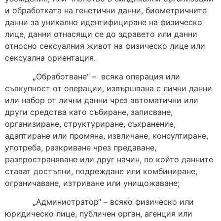
и обработката на генетични данни, биометричните
данни за уникално идентифициране на физическо
лице, данни отнасящи се до здравето или данни
относно сексуалния живот на физическо лице или
сексуална ориентация.
„
Обработване“ – всяка операция или
съвкупност от операции, извършвана с лични данни
или набор от лични данни чрез автоматични или
други средства като събиране, записване,
организиране, структуриране, съхранение,
адаптиране или промяна, извличане, консултиране,
употреба, разкриване чрез предаване,
разпространяване или друг начин, по който данните
стават достъпни, подреждане или комбиниране,
ограничаване, изтриване или унищожаване;
„
Администратор“ – всяко физическо или
юридическо лице, публичен орган, агенция или