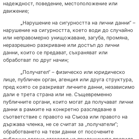
надеждност, поведение, местоположение или
движение;
„
Нарушение на сигурността на лични данни“ –
нарушение на сигурността, което води до случайно
или неправомерно унищожаване, загуба, промяна,
неразрешено разкриване или достъп до лични
данни, които се предават, съхраняват или
обработват по друг начин;
„
Получател“ – физическо или юридическо
лице, публичен орган, агенция или друга структура,
пред която се разкриват личните данни, независимо
дали е трета страна или не. Същевременно
публичните органи, които могат да получават лични
данни в рамките на конкретно разследване в
съответствие с правото на Съюза или правото на
държава членка, не се считат за „получатели“;
обработването на тези данни от посочените
публични органи отговаря на приложимите правила