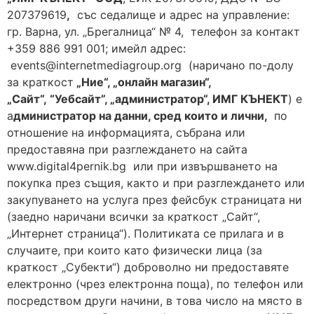
207379619
,
със седалище и адрес на управление:
гр. Варна, ул. „Брегалница“ № 4, телефон за контакт
+359 886 991 001; имейл адрес:
events@internetmediagroup.org (наричано по-долу
за краткост
„Ние“, „онлайн магазин“,
„Сайт“,
“Уебсайт”, „администратор“, ИМГ КЪНЕКТ
) е
а
дминистратор на данни, сред които и лични,
по
отношение на информацията, събрана или
предоставяна при разглеждането на сайта
www.digital4pernik.bg или при извършването на
покупка през същия, както и при разглеждането или
закупуването на услуга през фейсбук страницата ни
(заедно наричани всички за краткост „Сайт“,
„Интернет страница“). Политиката се прилага и в
случаите, при които като физически лица (за
краткост „Субекти“) доброволно ни предоставяте
електронно (чрез електронна поща), по телефон или
посредством други начини, в това число на място в