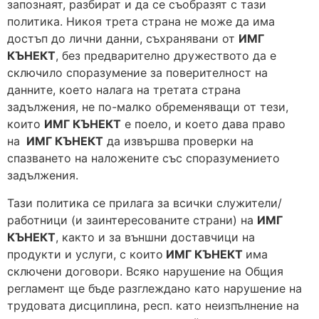
запознаят, разбират и да се съобразят с тази
политика. Никоя трета страна не може да има
достъп до лични данни, съхранявани от
ИМГ
КЪНЕКТ
, без предварително дружеството да е
сключило споразумение за поверителност на
данните, което налага на третата страна
задължения, не по-малко обременяващи от тези,
които
ИМГ КЪНЕКТ
е поело, и което дава право
на
ИМГ КЪНЕКТ
да извършва проверки на
спазването на наложените със споразумението
задължения.
Тази политика се прилага за всички служители/
работници (и заинтересованите страни) на
ИМГ
КЪНЕКТ
, както и за външни доставчици на
продукти и услуги, с които
ИМГ КЪНЕКТ
има
сключени договори. Всяко нарушение на Общия
регламент ще бъде разглеждано като нарушение на
трудовата дисциплина, респ. като неизпълнение на