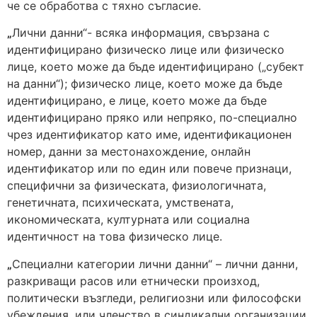
че се обработва с тяхно съгласие.
„
Лични данни“- всяка информация, свързана с
идентифицирано физическо лице или физическо
лице, което може да бъде идентифицирано („субект
на данни“); физическо лице, което може да бъде
идентифицирано, е лице, което може да бъде
идентифицирано пряко или непряко, по-специално
чрез идентификатор като име, идентификационен
номер, данни за местонахождение, онлайн
идентификатор или по един или повече признаци,
специфични за физическата, физиологичната,
генетичната, психическата, умствената,
икономическата, културната или социална
идентичност на това физическо лице.
„
Специални категории лични данни“ – лични данни,
разкриващи расов или етнически произход,
политически възгледи, религиозни или философски
убеждения, или членство в синдикални организации