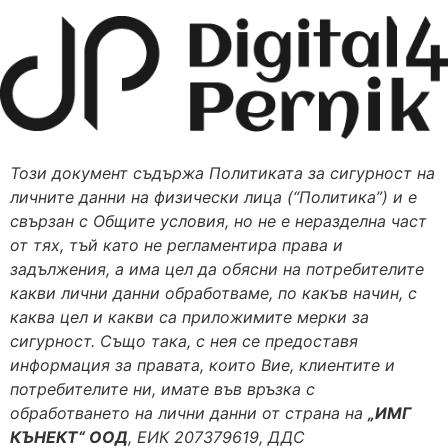
Skip
to
content
Този документ съдържа Политиката за сигурност на
личните данни на физически лица (“Политика”) и е
свързан с Общите условия, но не е неразделна част
от тях, тъй като не регламентира права и
задължения, а има цел да обясни на потребителите
какви лични данни обработваме, по какъв начин, с
каква цел и какви са приложимите мерки за
сигурност. Също така, с нея се предоставя
информация за правата, които Вие, клиентите и
потребителите ни, имате във връзка с
обработването на лични данни от страна на
„ИМГ
КЪНЕКТ“ ООД
, ЕИК 207379619, ДДС