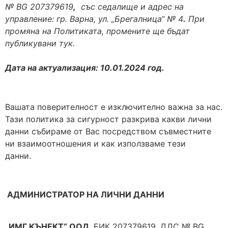
№
BG
207379619
,
със седалище и адрес на
управление: гр. Варна, ул. „Брегалница“ № 4
.
При
промяна на Политиката, промените ще бъдат
публикувани тук.
Дата на актуализация: 10.01.2024 год.
Вашата поверителност е изключително важна за нас.
Тази политика за сигурност разкрива какви лични
данни събираме от Вас посредством съвместните
ни взаимоотношения и как използваме тези
данни.
АДМИНИСТРАТОР НА ЛИЧНИ ДАННИ
„ИМГ КЪНЕКТ“ ООД
, ЕИК 207379619, ДДС № BG